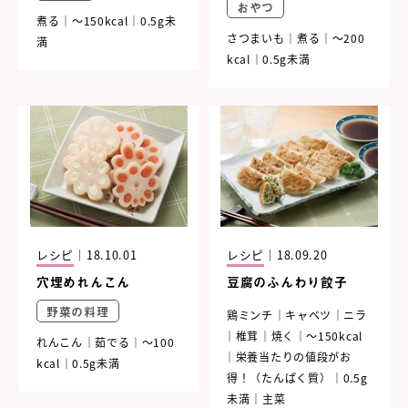
おやつ
煮る
～150kcal
0.5g未
さつまいも
煮る
～200
満
kcal
0.5g未満
レシピ
｜
18.10.01
レシピ
｜
18.09.20
穴埋めれんこん
豆腐のふんわり餃子
野菜の料理
鶏ミンチ
キャベツ
ニラ
椎茸
焼く
～150kcal
れんこん
茹でる
～100
栄養当たりの値段がお
kcal
0.5g未満
得！（たんぱく質）
0.5g
未満
主菜