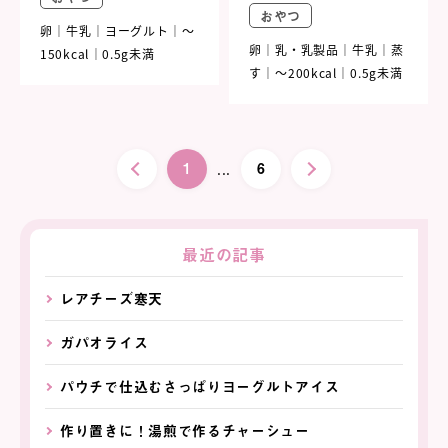
おやつ
卵
牛乳
ヨーグルト
～
卵
乳・乳製品
牛乳
蒸
150kcal
0.5g未満
す
～200kcal
0.5g未満
1
6
...
最近の記事
レアチーズ寒天
ガパオライス
パウチで仕込むさっぱりヨーグルトアイス
作り置きに！湯煎で作るチャーシュー