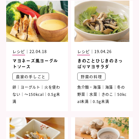
レシピ
｜
22.04.18
レシピ
｜
19.04.26
マヨネーズ風ヨーグル
きのことひじきのさっ
トソース
ぱりマヨサラダ
農家の手しごと
野菜の料理
卵
ヨーグルト
火を使わ
魚介類・海藻
海藻
冬の
ない
～150kcal
0.5g未
野菜
水菜
きのこ
50kc
満
al未満
0.5g未満