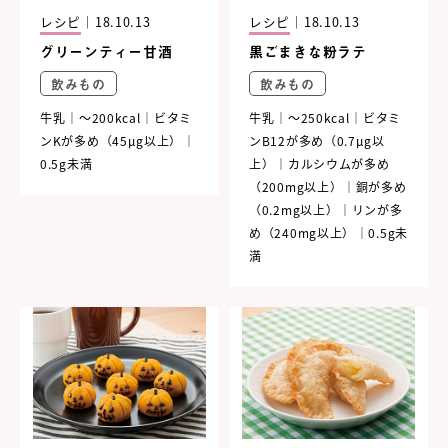
レシピ
｜
18.10.13
レシピ
｜
18.10.13
グリーンティー甘酒
黒ごまきな粉ラテ
飲みもの
飲みもの
牛乳
～200kcal
ビタミ
牛乳
～250kcal
ビタミ
ンKが多め（45μg以上）
ンB12が多め（0.7μg以
0.5g未満
上）
カルシウムが多め
（200mg以上）
銅が多め
（0.2mg以上）
リンが多
め（240mg以上）
0.5g未
満