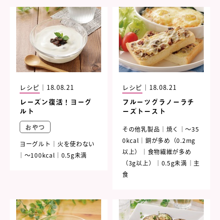
レシピ
｜
18.08.21
レシピ
｜
18.08.21
レーズン復活！ヨーグ
フルーツグラノーラチ
ルト
ーズトースト
おやつ
その他乳製品
焼く
～35
0kcal
銅が多め（0.2mg
ヨーグルト
火を使わない
以上）
食物繊維が多め
～100kcal
0.5g未満
（3g以上）
0.5g未満
主
食