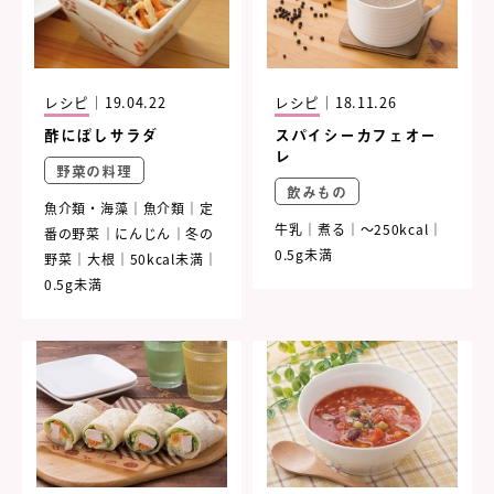
レシピ
｜
19.04.22
レシピ
｜
18.11.26
酢にぼしサラダ
スパイシーカフェオー
レ
野菜の料理
飲みもの
魚介類・海藻
魚介類
定
牛乳
煮る
～250kcal
番の野菜
にんじん
冬の
0.5g未満
野菜
大根
50kcal未満
0.5g未満