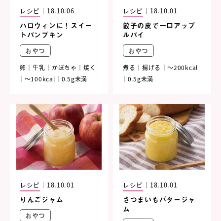
レシピ
｜
18.10.06
レシピ
｜
18.10.01
ハロウィンに！スイー
餃子の皮で一口アップ
トパンプキン
ルパイ
おやつ
おやつ
卵
牛乳
かぼちゃ
焼く
煮る
揚げる
～200kcal
～100kcal
0.5g未満
0.5g未満
レシピ
｜
18.10.01
レシピ
｜
18.10.01
りんごジャム
さつまいもバタージャ
ム
おやつ