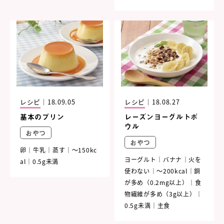
レシピ
｜
18.09.05
レシピ
｜
18.08.27
基本のプリン
レーズンヨーグルトボ
ウル
おやつ
おやつ
卵
牛乳
蒸す
～150kc
ヨーグルト
バナナ
火を
al
0.5g未満
使わない
～200kcal
銅
が多め（0.2mg以上）
食
物繊維が多め（3g以上）
0.5g未満
主食