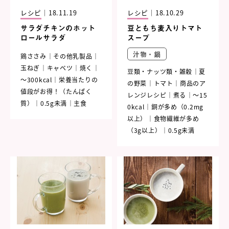
レシピ
｜
18.11.19
レシピ
｜
18.10.29
サラダチキンのホット
豆ともち麦入りトマト
ロールサラダ
スープ
汁物・鍋
鶏ささみ
その他乳製品
玉ねぎ
キャベツ
焼く
豆類・ナッツ類・雑穀
夏
～300kcal
栄養当たりの
の野菜
トマト
商品のア
値段がお得！（たんぱく
レンジレシピ
煮る
～15
質）
0.5g未満
主食
0kcal
銅が多め（0.2mg
以上）
食物繊維が多め
（3g以上）
0.5g未満