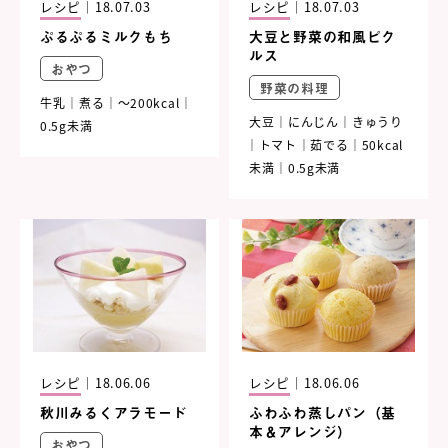
レシピ
｜
18.07.03
レシピ
｜
18.07.03
ぷるぷるミルクもち
大豆と野菜の和風ピク
ルス
おやつ
野菜の料理
牛乳
煮る
～200kcal
大豆
にんじん
きゅうり
0.5g未満
トマト
茹でる
50kcal
未満
0.5g未満
レシピ
｜
18.06.06
レシピ
｜
18.06.06
秋川みるくアラモード
ふわふわ蒸しパン（基
本＆アレンジ）
おやつ