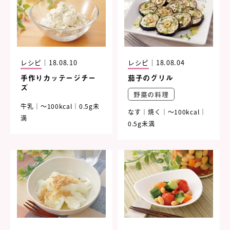
レシピ
｜
18.08.10
レシピ
｜
18.08.04
手作りカッテージチー
茄子のグリル
ズ
野菜の料理
牛乳
～100kcal
0.5g未
なす
焼く
～100kcal
満
0.5g未満