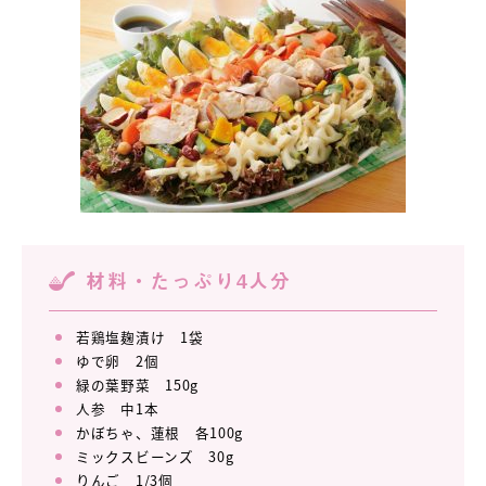
材料・たっぷり4人分
若鶏塩麹漬け 1袋
ゆで卵 2個
緑の葉野菜 150g
人参 中1本
かぼちゃ、蓮根 各100g
ミックスビーンズ 30g
りんご 1/3個