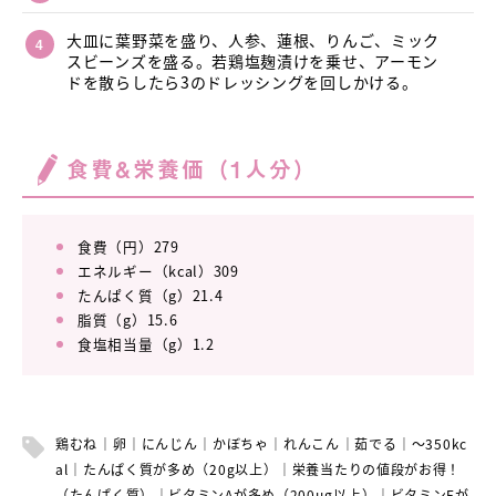
大皿に葉野菜を盛り、人参、蓮根、りんご、ミック
スビーンズを盛る。若鶏塩麹漬けを乗せ、アーモン
ドを散らしたら3のドレッシングを回しかける。
食費&栄養価（1人分）
食費（円）279
エネルギー（kcal）309
たんぱく質（g）21.4
脂質（g）15.6
食塩相当量（g）1.2
鶏むね
卵
にんじん
かぼちゃ
れんこん
茹でる
～350kc
al
たんぱく質が多め（20g以上）
栄養当たりの値段がお得！
（たんぱく質）
ビタミンAが多め（200μg以上）
ビタミンEが