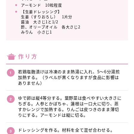
アーモンド 10粒程度
【生姜ドレッシング】
生姜（すりおろし） 1片分
醤油 大さじ1と1/2
酢、オリーブオイル 各大さじ2
みりん 小さじ1
作り方
若鶏塩麹漬けは冷凍のまま熱湯に入れ、5～6分湯煎
加熱する。（ラベルが黒くなりますが食品に影響は
ありません）
ゆで卵は縦4等分する。葉野菜は食べやすい大きさに
ちぎる。人参とかぼちゃ、蓮根は一口大に切り、蒸
すかレンジで加熱する。りんごは皮つきのまま薄切
りにする。アーモンドは縦に切る。
ドレッシングを作る。材料を全て混ぜ合わせる。