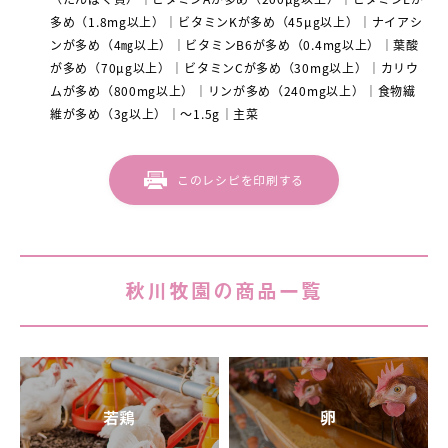
多め（1.8mg以上）
ビタミンKが多め（45μg以上）
ナイアシ
ンが多め（4㎎以上）
ビタミンB6が多め（0.4mg以上）
葉酸
が多め（70μg以上）
ビタミンCが多め（30mg以上）
カリウ
ムが多め（800mg以上）
リンが多め（240mg以上）
食物繊
維が多め（3g以上）
～1.5g
主菜
このレシピを印刷する
秋川牧園の商品一覧
若鶏
卵