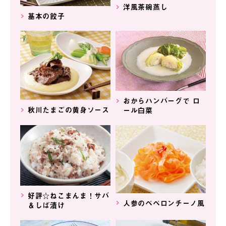
洋風茶碗蒸し
基本の餃子
おからハンバーグで ロ
秋川たまごの黄身ソース
ール白菜
好評☆ねこまんま！サバ
人参のペペロンチーノ風
＆しば漬け