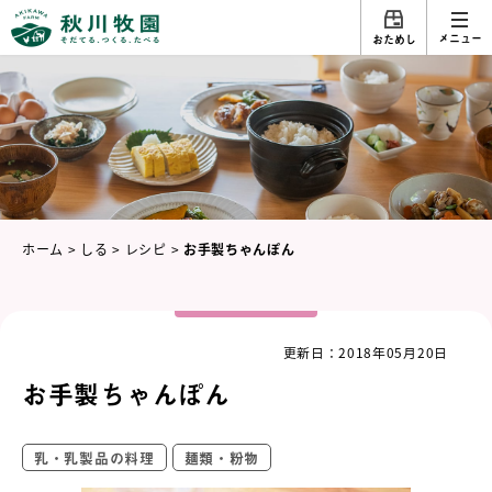
メニュー
おためし
ホーム
>
しる
>
レシピ
>
お手製ちゃんぽん
更新日：2018年05月20日
お手製ちゃんぽん
乳・乳製品の料理
麺類・粉物