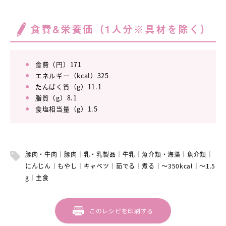
食費&栄養価（1人分※具材を除く）
食費（円）171
エネルギー（kcal）325
たんぱく質（g）11.1
脂質（g）8.1
食塩相当量（g）1.5
豚肉・牛肉
豚肉
乳・乳製品
牛乳
魚介類・海藻
魚介類
にんじん
もやし
キャベツ
茹でる
煮る
～350kcal
～1.5
g
主食
このレシピを印刷する