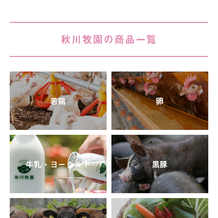
秋川牧園の商品一覧
若鶏
卵
牛乳・ヨーグルト
黒豚