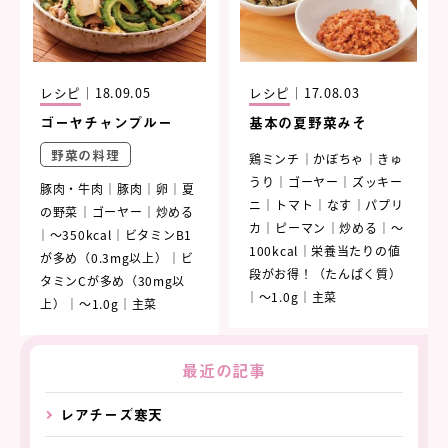
レシピ
｜
18.09.05
レシピ
｜
17.08.03
ゴーヤチャンプルー
基本の夏野菜みそ
野菜の料理
鶏ミンチ
かぼちゃ
きゅ
うり
ゴーヤー
ズッキー
豚肉・牛肉
豚肉
卵
夏
ニ
トマト
なす
パプリ
の野菜
ゴーヤー
炒める
カ
ピーマン
炒める
～
～350kcal
ビタミンB1
100kcal
栄養当たりの値
が多め（0.3mg以上）
ビ
段がお得！（たんぱく質）
タミンCが多め（30mg以
～1.0g
主菜
上）
～1.0g
主菜
最近の記事
レアチーズ寒天