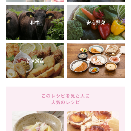
和牛
安心野菜
冷凍食品
常温商品
このレシピを見た人に
人気のレシピ