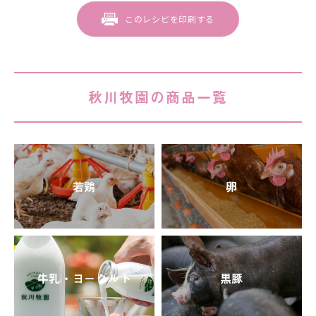
このレシピを印刷する
秋川牧園の商品一覧
若鶏
卵
牛乳・ヨーグルト
黒豚