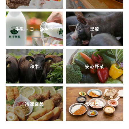
牛乳・ヨーグルト
黒豚
和牛
安心野菜
冷凍食品
常温商品