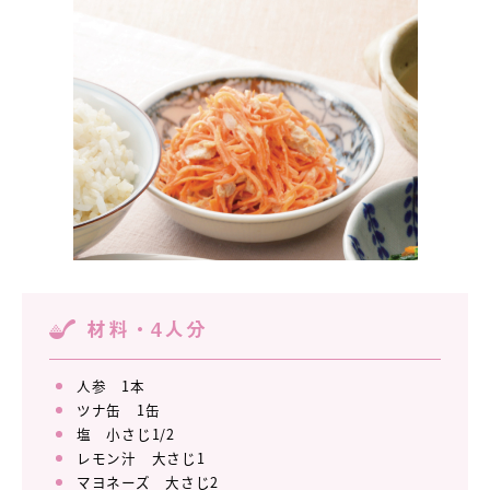
材料・4人分
人参 1本
ツナ缶 1缶
塩 小さじ1/2
レモン汁 大さじ1
マヨネーズ 大さじ2