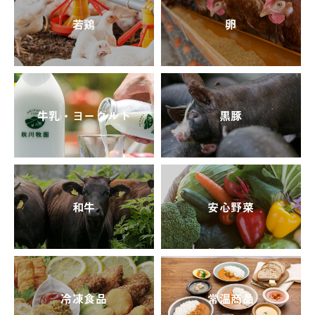
若鶏
卵
牛乳・ヨーグルト
黒豚
和牛
安心野菜
冷凍食品
常温商品