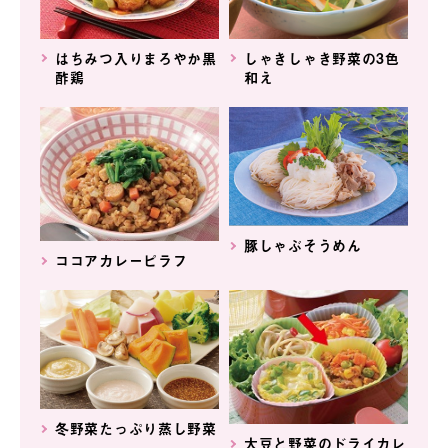
はちみつ入りまろやか黒
しゃきしゃき野菜の3色
酢鶏
和え
豚しゃぶそうめん
ココアカレーピラフ
冬野菜たっぷり蒸し野菜
大豆と野菜のドライカレ