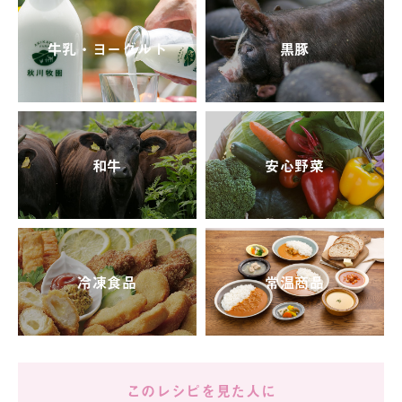
牛乳・ヨーグルト
黒豚
和牛
安心野菜
冷凍食品
常温商品
このレシピを見た人に