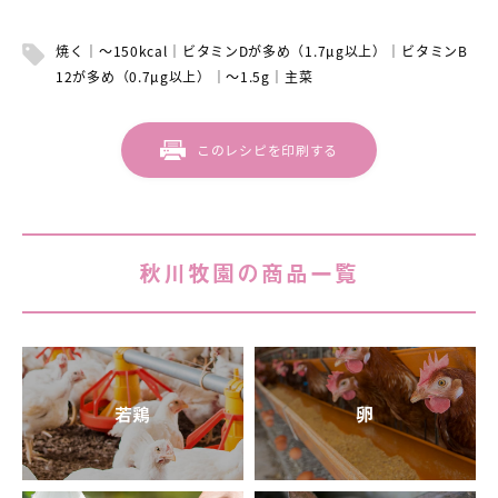
焼く
～150kcal
ビタミンDが多め（1.7μg以上）
ビタミンB
12が多め（0.7μg以上）
～1.5g
主菜
このレシピを印刷する
秋川牧園の商品一覧
若鶏
卵