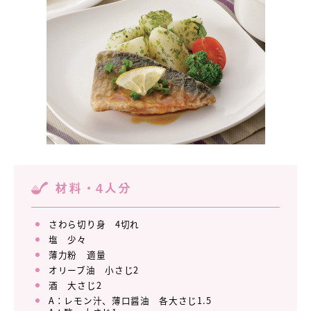
材料・4人分
さわら切り身 4切れ
塩 少々
薄力粉 適量
オリーブ油 小さじ2
酒 大さじ2
A：レモン汁、薄口醤油 各大さじ1.5