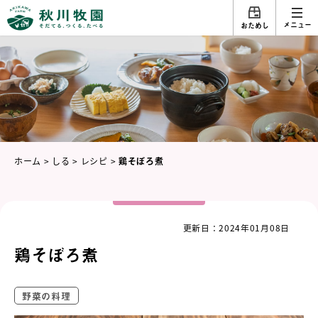
メニュー
おためし
ホーム
>
しる
>
レシピ
>
鶏そぼろ煮
更新日：2024年01月08日
鶏そぼろ煮
野菜の料理