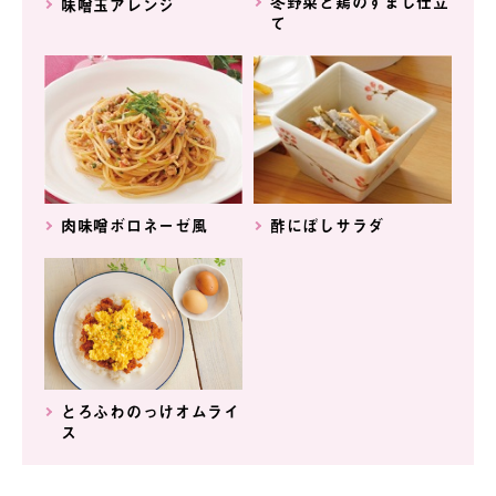
冬野菜と鶏のすまし仕立
味噌玉アレンジ
て
肉味噌ボロネーゼ風
酢にぼしサラダ
とろふわのっけオムライ
ス