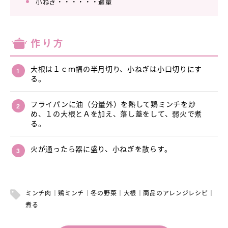
小ねぎ・・・・・・適量
作り方
大根は１ｃｍ幅の半月切り、小ねぎは小口切りにす
る。
フライパンに油（分量外）を熱して鶏ミンチを炒
め、１の大根とＡを加え、落し蓋をして、弱火で煮
る。
火が通ったら器に盛り、小ねぎを散らす。
ミンチ肉
鶏ミンチ
冬の野菜
大根
商品のアレンジレシピ
煮る