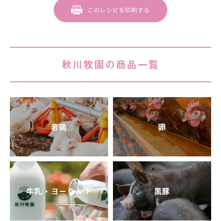
このレシピを印刷する
秋川牧園の商品一覧
若鶏
卵
牛乳・ヨーグルト
黒豚