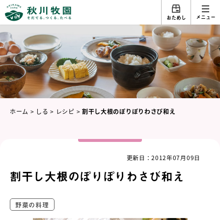
メニュー
おためし
ホーム
>
しる
>
レシピ
>
割干し大根のぽりぽりわさび和え
更新日：2012年07月09日
割干し大根のぽりぽりわさび和え
野菜の料理