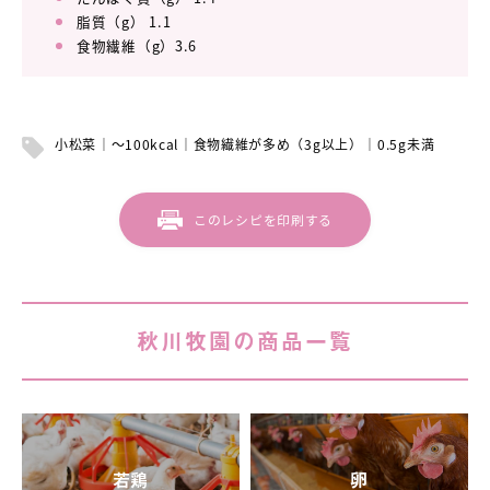
脂質（g） 1.1
食物繊維（g）3.6
小松菜
～100kcal
食物繊維が多め（3g以上）
0.5g未満
このレシピを印刷する
秋川牧園の商品一覧
若鶏
卵