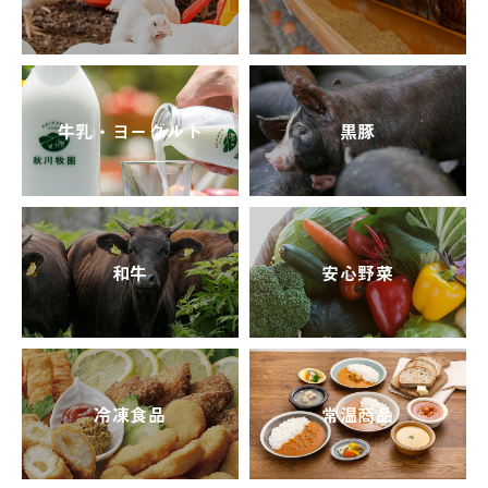
牛乳・ヨーグルト
黒豚
和牛
安心野菜
冷凍食品
常温商品