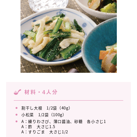
材料・4人分
割干し大根 1/2袋（40g）
小松菜 1/2袋（100g）
A：練りわさび、薄口醤油、砂糖 各小さじ1
A：酢 大さじ1.5
A：すりごま 大さじ1/2