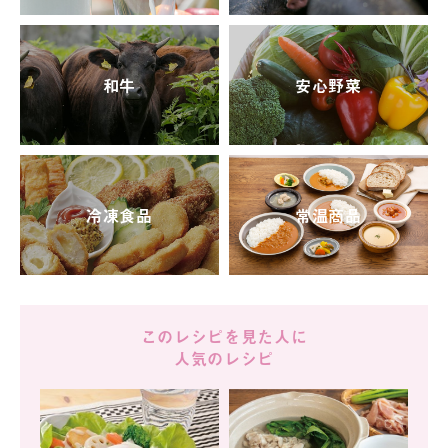
和牛
安心野菜
冷凍食品
常温商品
このレシピを見た人に
人気のレシピ