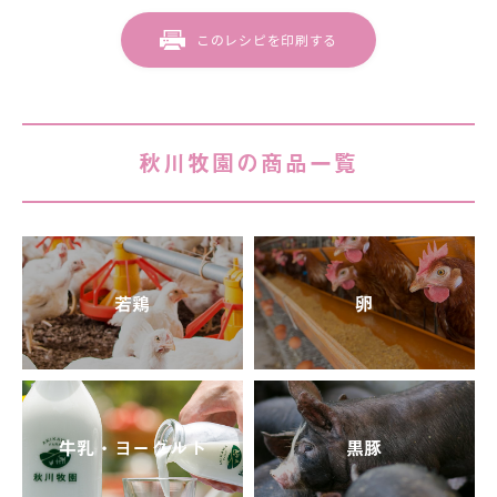
このレシピを印刷する
秋川牧園の商品一覧
若鶏
卵
牛乳・ヨーグルト
黒豚