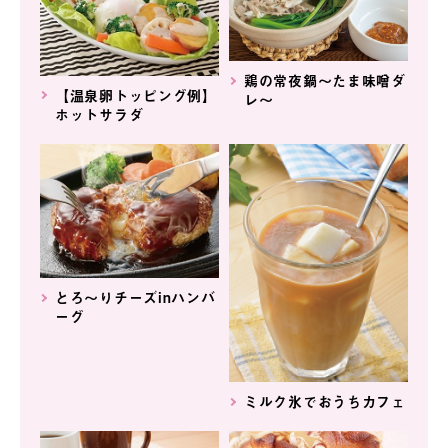
鶏の常夜鍋～たま味噌ダ
【温泉卵トッピング例】
レ～
ホットサラダ
とろ～りチーズinハンバ
ーグ
ミルク氷でおうちカフェ