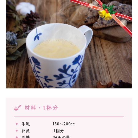
材料・1杯分
牛乳 150～200cc
卵黄 1個分
砂糖 好みの量