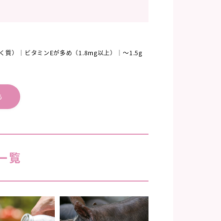
く質）
ビタミンEが多め（1.8mg以上）
～1.5g
る
一覧