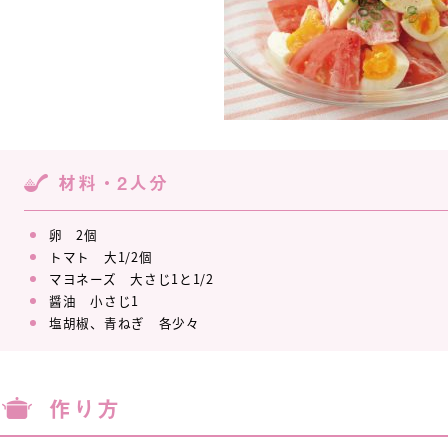
材料・2人分
卵 2個
トマト 大1/2個
マヨネーズ 大さじ1と1/2
醤油 小さじ1
塩胡椒、青ねぎ 各少々
作り方