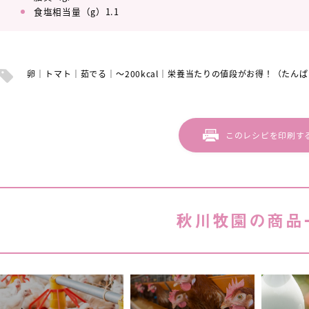
食塩相当量（g）1.1
卵
トマト
茹でる
～200kcal
栄養当たりの値段がお得！（たんぱ
このレシピを印刷す
秋川牧園の商品