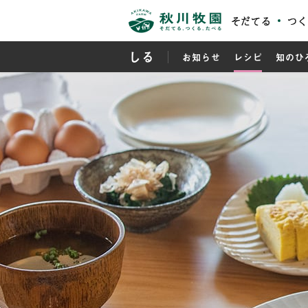
そだてる
つく
しる
お知らせ
レシピ
知のひ