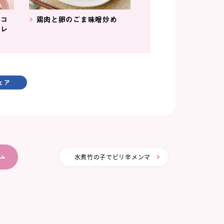
ココ
鶏肉と卵のごま味噌炒め
ムレ
ェア
水煮竹の子でピリ辛メンマ