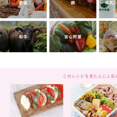
若鶏
卵
牛乳
和牛
安心野菜
このレシピを見た人に
人気