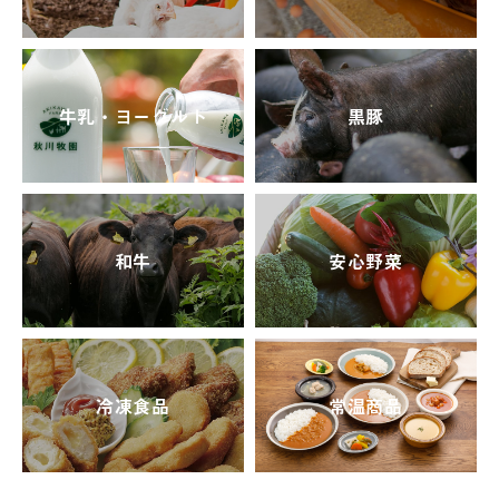
牛乳・ヨーグルト
黒豚
和牛
安心野菜
冷凍食品
常温商品