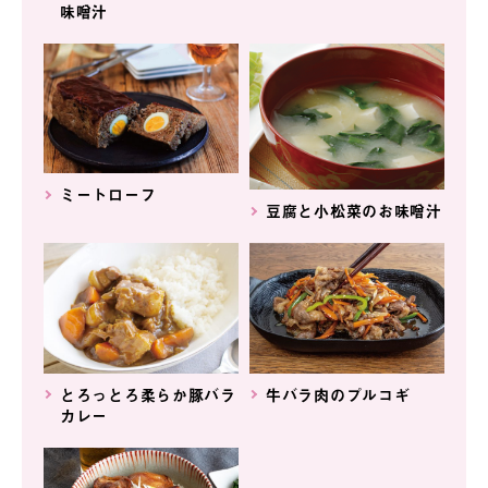
味噌汁
ミートローフ
豆腐と小松菜のお味噌汁
とろっとろ柔らか豚バラ
牛バラ肉のプルコギ
カレー