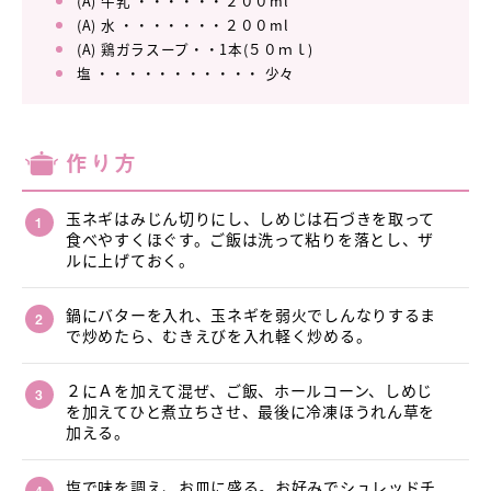
(A) 牛乳 ・・・・・・２００ml
(A) 水 ・・・・・・・２００ml
(A) 鶏ガラスープ・・1本(５０ｍｌ)
塩 ・・・・・・・・・・・ 少々
作り方
玉ネギはみじん切りにし、しめじは石づきを取って
食べやすくほぐす。ご飯は洗って粘りを落とし、ザ
ルに上げておく。
鍋にバターを入れ、玉ネギを弱火でしんなりするま
で炒めたら、むきえびを入れ軽く炒める。
２にＡを加えて混ぜ、ご飯、ホールコーン、しめじ
を加えてひと煮立ちさせ、最後に冷凍ほうれん草を
加える。
塩で味を調え、お皿に盛る。お好みでシュレッドチ