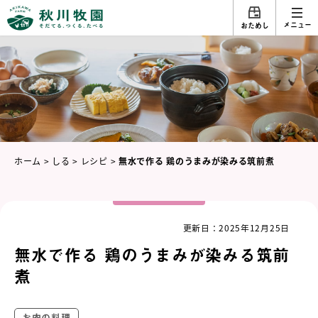
メニュー
おためし
ホーム
>
しる
>
レシピ
>
無水で作る 鶏のうまみが染みる筑前煮
更新日：2025年12月25日
無水で作る 鶏のうまみが染みる筑前
煮
お肉の料理