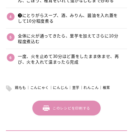
ん、ごぼう、椎茸をいれて油がなじむまで炒める
❸にとりがらスープ、酒、みりん、醤油を入れ蓋を
して10分程度煮る
全体に火が通ってきたら、里芋を加えてさらに10分
程度煮込む
一度、火を止めて30分ほど蓋をしたまま休ませ、再
び、火を入れて温まったら完成
鶏もも
こんにゃく
にんじん
里芋
れんこん
椎茸
このレシピを印刷する