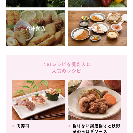
冷凍食品
常温商品
このレシピを見た人に
人気のレシピ
肉寿司
揚げない鶏唐揚げと秋野
菜の玉ねぎソース