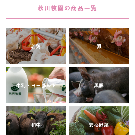
秋川牧園の商品一覧
若鶏
卵
牛乳・ヨーグルト
黒豚
和牛
安心野菜