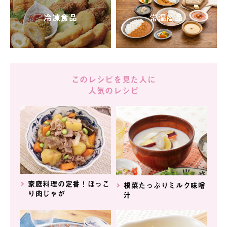
冷凍食品
常温商品
このレシピを見た人に
人気のレシピ
家庭料理の定番！ほっこ
根菜たっぷりミルク味噌
り肉じゃが
汁