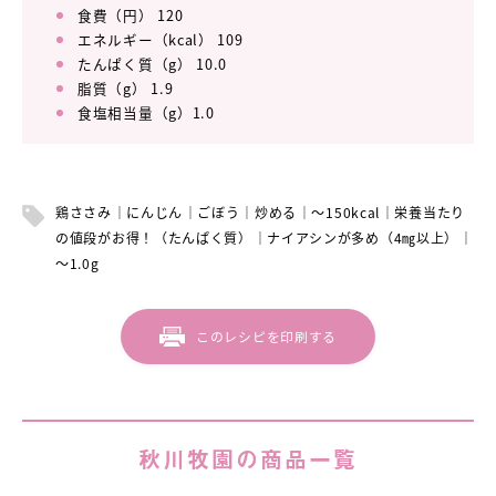
食費（円） 120
エネルギー（kcal） 109
たんぱく質（g） 10.0
脂質（g） 1.9
食塩相当量（g）1.0
鶏ささみ
にんじん
ごぼう
炒める
～150kcal
栄養当たり
の値段がお得！（たんぱく質）
ナイアシンが多め（4㎎以上）
～1.0g
このレシピを印刷する
秋川牧園の商品一覧