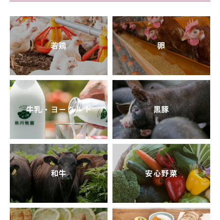
若鶏
卵
牛乳・ヨーグルト
黒豚
和牛
安心野菜