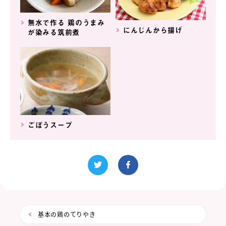
無水で作る 鶏のうまみ
にんじんから揚げ
が染みる筑前煮
ごぼうスープ
基本の鶏のてりやき