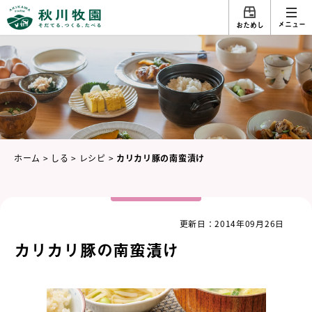
メニュー
おためし
ホーム
>
しる
>
レシピ
>
カリカリ豚の南蛮漬け
更新日：2014年09月26日
カリカリ豚の南蛮漬け