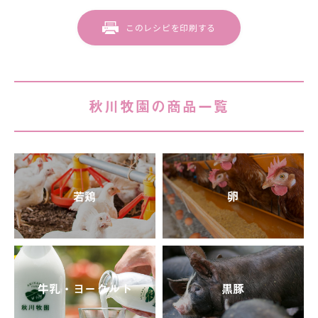
このレシピを印刷する
秋川牧園の商品一覧
若鶏
卵
牛乳・ヨーグルト
黒豚