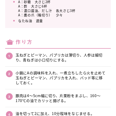
A：砂糖 大さじ2杯
A：酢 大さじ6杯
A：濃口醤油、だし汁 各大さじ3杯
A：鷹の爪（輪切り） 少々
なたね油 適量
作り方
玉ねぎとピーマン、パプリカは薄切り、人参は細切
り、青ねぎは小口切りにする。
小鍋にAの調味料を入れ、一煮立ちしたら火を止めて
玉ねぎとピーマン、パプリカを入れ、バッド等に移
しておく。
豚肉は4～5cm幅に切り、片栗粉をまぶし、160～
170℃の油でカリッと揚げる。
油を切って2に加え、10分程味をなじませる。