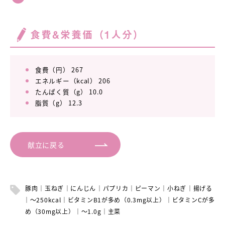
食費&栄養価（1人分）
食費（円） 267
エネルギー（kcal） 206
たんぱく質（g） 10.0
脂質（g） 12.3
献立に戻る
豚肉
玉ねぎ
にんじん
パプリカ
ピーマン
小ねぎ
揚げる
～250kcal
ビタミンB1が多め（0.3mg以上）
ビタミンCが多
め（30mg以上）
～1.0g
主菜