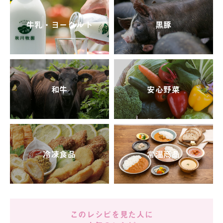
牛乳・ヨーグルト
黒豚
和牛
安心野菜
冷凍食品
常温商品
このレシピを見た人に