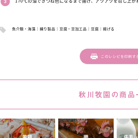
170℃の油できつね色になるまで揚げ、アツアツを召し上が
魚介類・海藻
練り製品
豆腐・豆加工品
豆腐
揚げる
このレシピを印刷す
秋川牧園の商品
若鶏
卵
牛乳