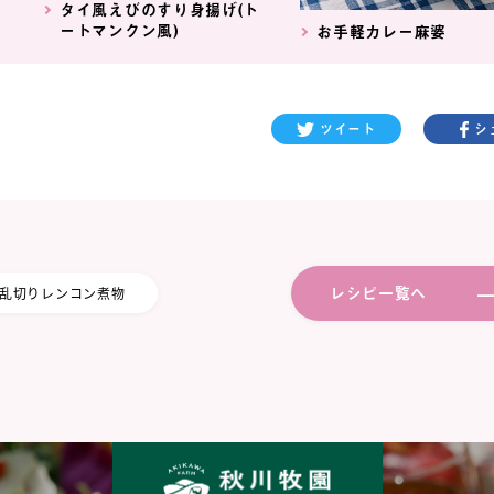
タイ風えびのすり身揚げ(ト
ートマンクン風)
お手軽カレー麻婆
ツイート
シ
レシピ一覧へ
乱切りレンコン煮物