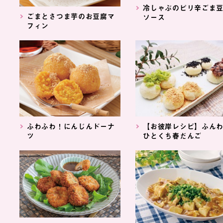
冷しゃぶのピリ辛ごま
ごまとさつま芋のお豆腐マ
ソース
フィン
ふわふわ！にんじんドーナ
【お彼岸レシピ】ふん
ツ
ひとくち春だんご