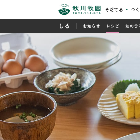
そだてる
つく
しる
お知らせ
レシピ
知のひ