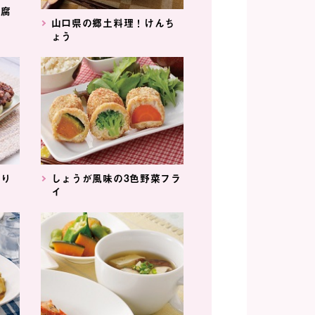
豆腐
山口県の郷土料理！けんち
ょう
わり
しょうが風味の3色野菜フラ
イ