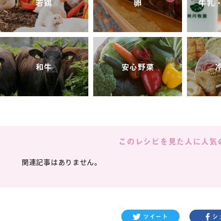
若鶏
卵
牛乳
和牛
安心野菜
このレシピを見た人に
人気
関連記事はありません。
ツイート
シ