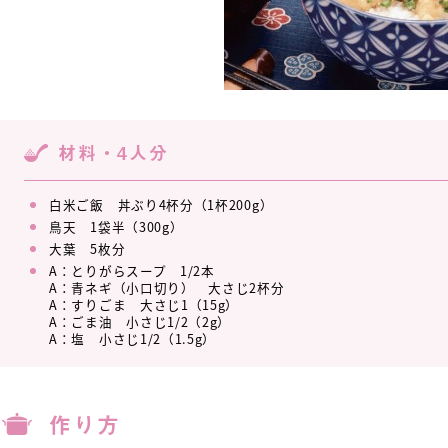
材料・4人分
白米ご飯 丼ぶり4杯分（1杯200g）
鳥天 1袋半（300g）
大葉 5枚分
A：とりがらスープ 1/2本
A：青ネギ（小口切り） 大さじ2杯分
A：すりごま 大さじ1（15g）
A：ごま油 小さじ1/2（2g）
A：塩 小さじ1/2（1.5g）
作り方