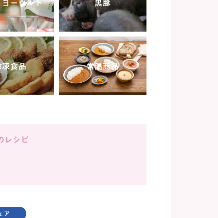
・ヨーグルト
黒豚
冷凍食品
常温商品
のレシピ
ェア