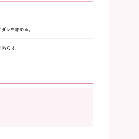
せダレを絡める。
を散らす。