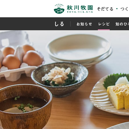
そだてる
つく
しる
お知らせ
レシピ
知のひ