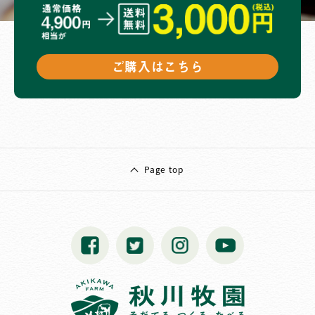
ご購入はこちら
Page top