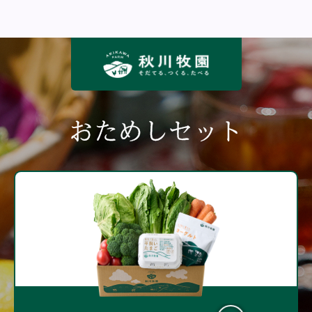
おためしセット