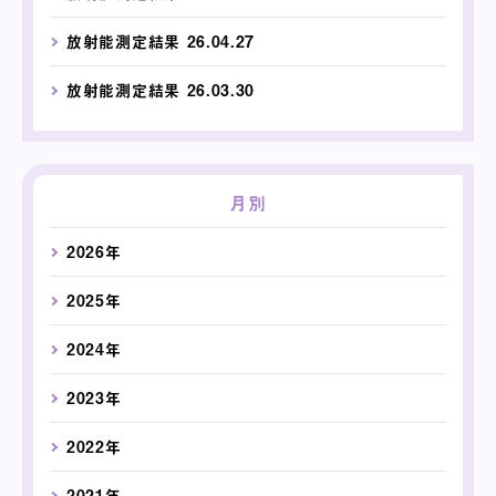
放射能測定結果 26.04.27
放射能測定結果 26.03.30
月別
2026年
2025年
2024年
2023年
2022年
2021年