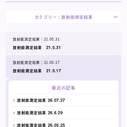
カテゴリー :
放射能測定結果
放射能測定結果
｜
21.05.31
放射能測定結果 21.5.31
放射能測定結果
｜
21.05.17
放射能測定結果 21.5.17
最近の記事
放射能測定結果 26.07.27
放射能測定結果 26.6.29
放射能測定結果 26.05.25