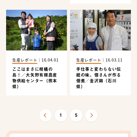
生産レポート
｜
16.04.01
生産レポート
｜
16.03.11
ここはまさに柑橘の
手仕事と変わらない伝
島！／大矢野有機農産
統の味。佃さんが作る
物供給センター（熊本
佃煮／金沢錦（石川
県）
県）
1
5