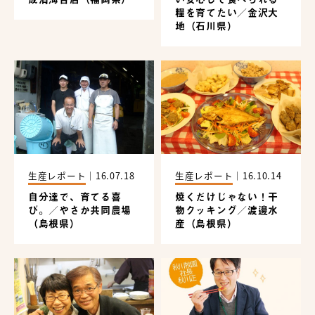
糧を育てたい／金沢大
地（石川県）
生産レポート
｜
16.07.18
生産レポート
｜
16.10.14
自分達で、育てる喜
焼くだけじゃない！干
び。／やさか共同農場
物クッキング／渡邊水
（島根県）
産（島根県）