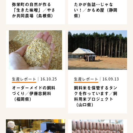
弥栄町の自然が作る
たかが缶詰…じゃな
「生きた味噌」／やさ
い！／かもめ屋（静岡
か共同農場（島根県）
県）
生産レポート
｜
16.10.25
生産レポート
｜
16.09.13
オーダーメイドの飼料
飼料米を保管するタン
づくり／伊藤忠飼料
クを作っています／飼
（福岡県）
料用米プロジェクト
（山口県）