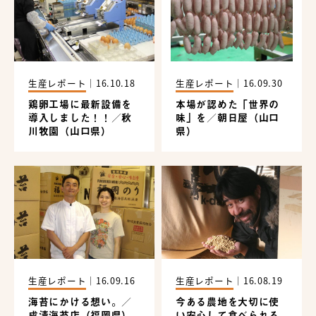
生産レポート
｜
16.10.18
生産レポート
｜
16.09.30
鶏卵工場に最新設備を
本場が認めた「世界の
導入しました！！／秋
味」を／朝日屋（山口
川牧園（山口県）
県）
生産レポート
｜
16.09.16
生産レポート
｜
16.08.19
海苔にかける想い。／
今ある農地を大切に使
成清海苔店（福岡県）
い安心して食べられる