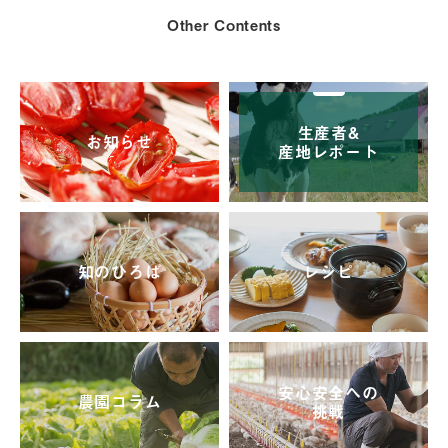
Other Contents
生産者&
お知らせ
産地レポート
知のひろば
レシピ
安心安全への
農園コラム
挑戦