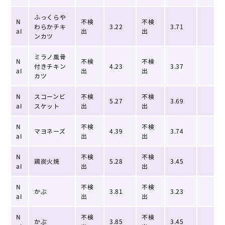
ふっくらや
N
不検
不検
わらかチキ
3.22
3.71
aI
出
出
ンカツ
ミラノ風骨
N
不検
不検
付きチキン
4.23
3.37
aI
出
出
カツ
N
スコーンビ
不検
不検
5.27
3.69
aI
スケット
出
出
N
不検
不検
マヨネーズ
4.39
3.74
aI
出
出
N
不検
不検
鶏炭火焼
5.28
3.45
aI
出
出
N
不検
不検
かぶ
3.81
3.23
aI
出
出
N
不検
不検
かぶ
3.85
3.45