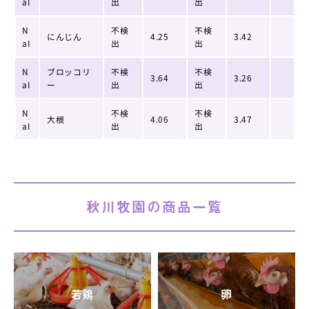
aI
出
出
N
不検
不検
にんじん
4.25
3.42
aI
出
出
N
ブロッコリ
不検
不検
3.64
3.26
aI
ー
出
出
N
不検
不検
大根
4.06
3.47
aI
出
出
秋川牧園の商品一覧
若鶏
卵