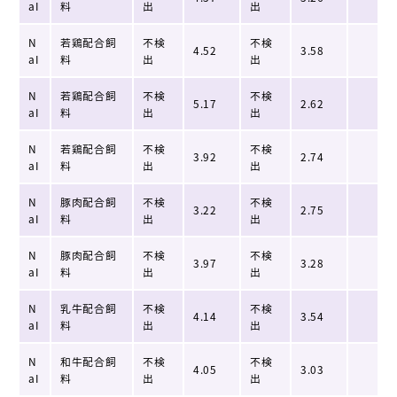
aI
料
出
出
N
若鶏配合飼
不検
不検
4.52
3.58
aI
料
出
出
N
若鶏配合飼
不検
不検
5.17
2.62
aI
料
出
出
N
若鶏配合飼
不検
不検
3.92
2.74
aI
料
出
出
N
豚肉配合飼
不検
不検
3.22
2.75
aI
料
出
出
N
豚肉配合飼
不検
不検
3.97
3.28
aI
料
出
出
N
乳牛配合飼
不検
不検
4.14
3.54
aI
料
出
出
N
和牛配合飼
不検
不検
4.05
3.03
aI
料
出
出