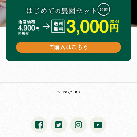
ご購入はこちら
Page top