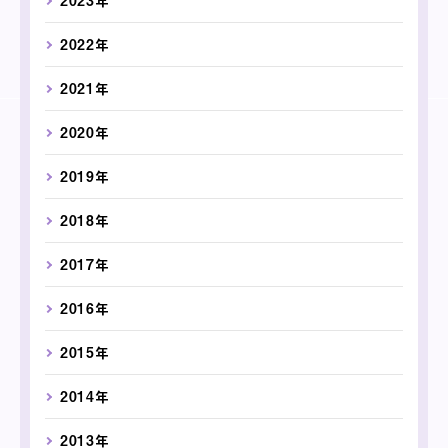
2023年
2022年
2021年
2020年
2019年
2018年
2017年
2016年
2015年
2014年
2013年