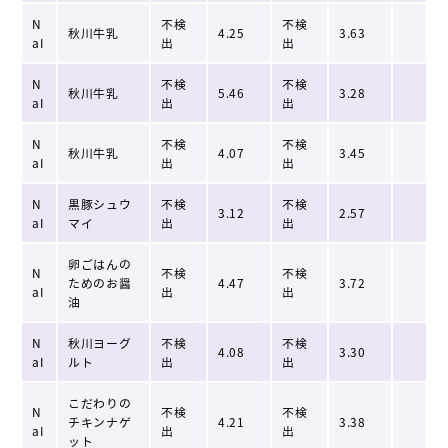
N
不検
不検
秋川牛乳
4.25
3.63
aI
出
出
N
不検
不検
秋川牛乳
5.46
3.28
aI
出
出
N
不検
不検
秋川牛乳
4.07
3.45
aI
出
出
N
黒豚シュウ
不検
不検
3.12
2.57
aI
マイ
出
出
卵ごはんの
N
不検
不検
ためのお醤
4.47
3.72
aI
出
出
油
N
秋川ヨーグ
不検
不検
4.08
3.30
aI
ルト
出
出
こだわりの
N
不検
不検
チキンナゲ
4.21
3.38
aI
出
出
ット