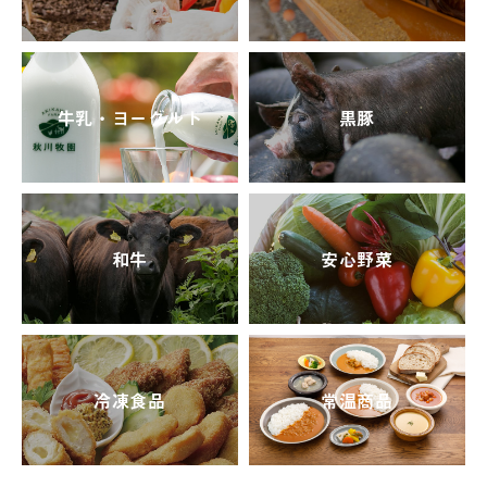
牛乳・ヨーグルト
黒豚
和牛
安心野菜
冷凍食品
常温商品