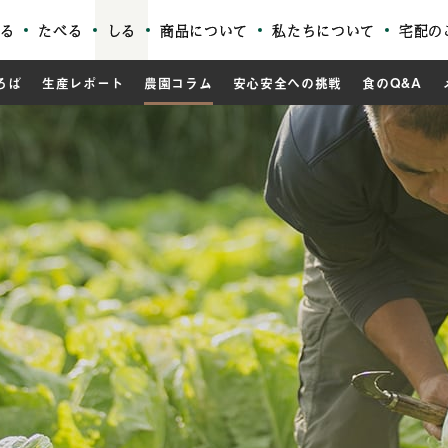
る
たべる
しる
商品について
私たちについて
宅配の
ろば
生産レポート
農園コラム
安心安全への挑戦
食のQ&A