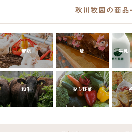
秋川牧園の商品
若鶏
卵
牛乳
和牛
安心野菜