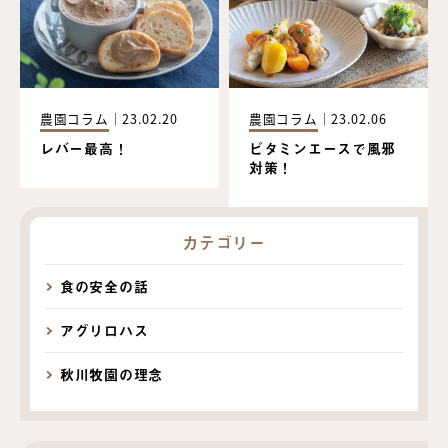
農園コラム
｜
23.02.20
農園コラム
｜
23.02.06
レバー最高！
ビタミンエースで風邪
対策！
カテゴリー
食の安全の話
アグリロハス
秋川牧園の理念