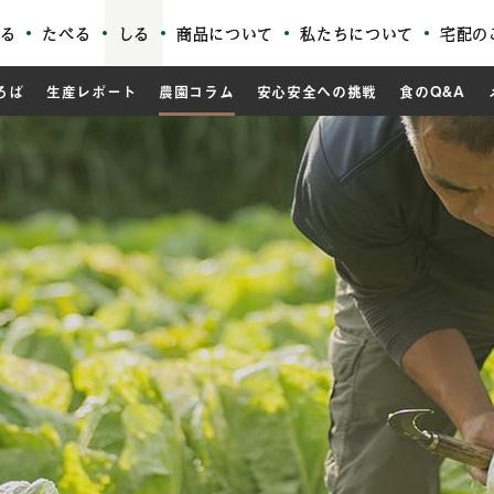
る
たべる
しる
商品について
私たちについて
宅配の
ろば
生産レポート
農園コラム
安心安全への挑戦
食のQ&A