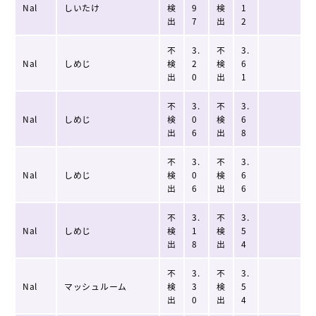
Nal
しいたけ
検
9
検
1
出
7
出
2
不
3.
不
3.
Nal
しめじ
検
2
検
6
出
0
出
1
不
3.
不
3.
Nal
しめじ
検
0
検
6
出
6
出
8
不
3.
不
3.
Nal
しめじ
検
0
検
6
出
6
出
6
不
3.
不
3.
Nal
しめじ
検
1
検
5
出
8
出
4
不
3.
不
3.
Nal
マッシュルーム
検
3
検
5
出
0
出
4