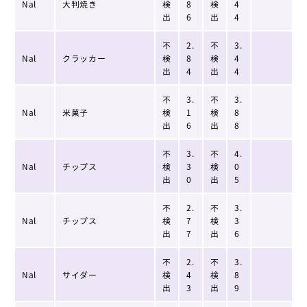
Nal
大判焼き
検
8
検
4
出
6
出
4
不
2.
不
3.
Nal
クラッカー
検
8
検
4
出
4
出
4
不
3.
不
3.
Nal
米菓子
検
1
検
8
出
6
出
8
不
3.
不
4.
Nal
チップス
検
3
検
0
出
0
出
5
不
2.
不
3.
Nal
チップス
検
7
検
3
出
7
出
6
不
2.
不
3.
Nal
サイダー
検
4
検
8
出
3
出
9