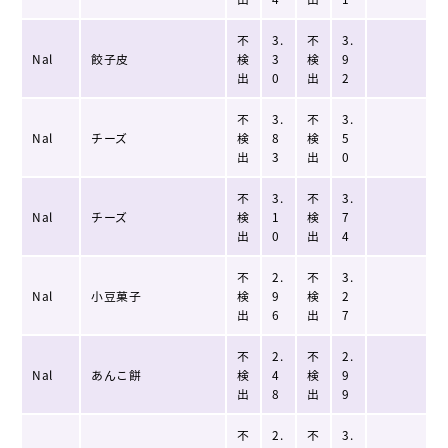
不
3.
不
3.
Nal
餃子皮
検
3
検
9
出
0
出
2
不
3.
不
3.
Nal
チーズ
検
8
検
5
出
3
出
0
不
3.
不
3.
Nal
チーズ
検
1
検
7
出
0
出
4
不
2.
不
3.
Nal
小豆菓子
検
9
検
2
出
6
出
7
不
2.
不
2.
Nal
あんこ餅
検
4
検
9
出
8
出
9
不
2.
不
3.