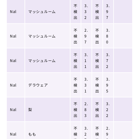
不
3.
不
3.
Nal
マッシュルーム
検
3
検
9
出
2
出
7
不
2.
不
3.
Nal
マッシュルーム
検
9
検
8
出
7
出
0
不
3.
不
3.
Nal
マッシュルーム
検
1
検
7
出
1
出
2
不
3.
不
3.
Nal
デラウェア
検
3
検
9
出
1
出
5
不
2.
不
3.
Nal
梨
検
8
検
2
出
3
出
2
不
3.
不
2.
Nal
もも
検
2
検
9