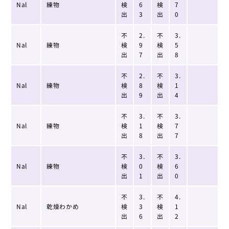
Nal
練物
検
6
検
7
出
3
出
0
不
2.
不
3.
Nal
練物
検
9
検
5
出
7
出
8
不
2.
不
3.
Nal
練物
検
8
検
1
出
9
出
4
不
3.
不
3.
Nal
練物
検
1
検
7
出
8
出
7
不
3.
不
3.
Nal
練物
検
0
検
6
出
1
出
0
不
3.
不
4.
Nal
乾燥わかめ
検
3
検
1
出
6
出
2