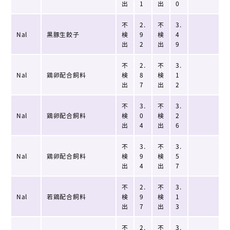
出
1
出
0
不
2.
不
3.
Nal
黒豚生餃子
検
9
検
4
出
2
出
9
不
2.
不
3.
Nal
鶏卵配合飼料
検
8
検
1
出
7
出
2
不
3.
不
3.
Nal
鶏卵配合飼料
検
0
検
2
出
4
出
6
不
3.
不
3.
Nal
鶏卵配合飼料
検
9
検
5
出
4
出
7
不
2.
不
3.
Nal
若鶏配合飼料
検
9
検
1
出
7
出
3
不
2.
不
3.