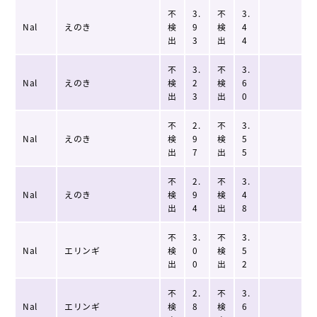
不
3.
不
3.
Nal
えのき
検
9
検
4
出
3
出
4
不
3.
不
3.
Nal
えのき
検
2
検
6
出
3
出
0
不
2.
不
3.
Nal
えのき
検
9
検
5
出
7
出
5
不
2.
不
3.
Nal
えのき
検
9
検
4
出
4
出
8
不
3.
不
3.
Nal
エリンギ
検
0
検
5
出
0
出
2
不
2.
不
3.
Nal
エリンギ
検
8
検
6