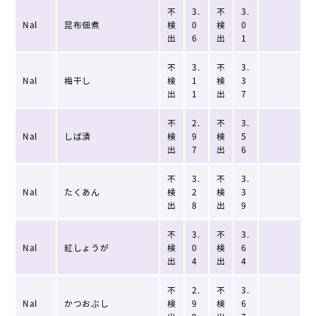
不
3.
不
3.
Nal
昆布佃煮
検
0
検
0
出
6
出
1
不
3.
不
3.
Nal
梅干し
検
1
検
3
出
1
出
7
不
2.
不
3.
Nal
しば漬
検
9
検
5
出
7
出
6
不
3.
不
3.
Nal
たくあん
検
2
検
3
出
8
出
9
不
3.
不
3.
Nal
紅しょうが
検
0
検
6
出
4
出
4
不
2.
不
3.
Nal
かつおぶし
検
9
検
6