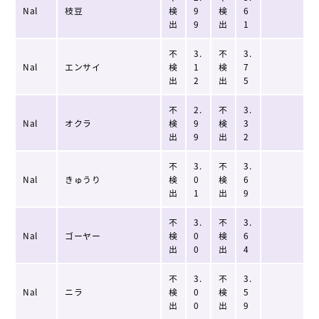
Nal
枝豆
検
9
検
6
出
9
出
1
不
3.
不
3.
Nal
エンサイ
検
1
検
7
出
2
出
5
不
2.
不
3.
Nal
オクラ
検
9
検
3
出
9
出
2
不
3.
不
3.
Nal
きゅうり
検
0
検
6
出
1
出
9
不
3.
不
3.
Nal
ゴーヤー
検
0
検
6
出
0
出
4
不
3.
不
3.
Nal
ニラ
検
0
検
5
出
0
出
9