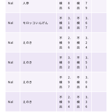
Nal
人参
検
8
検
7
出
6
出
9
不
3.
不
3.
Nal
モロッコいんげん
検
1
検
6
出
8
出
7
不
2.
不
3.
Nal
えのき
検
9
検
2
出
6
出
4
不
3.
不
3.
Nal
えのき
検
0
検
5
出
2
出
1
不
2.
不
3.
Nal
えのき
検
9
検
0
出
7
出
8
不
2.
不
3.
Nal
えのき
検
9
検
3
出
4
出
6