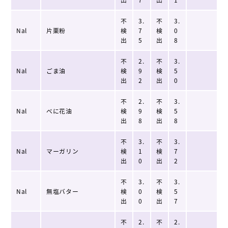
不
3.
不
3.
Nal
片栗粉
検
7
検
0
出
5
出
8
不
2.
不
3.
Nal
ごま油
検
9
検
5
出
2
出
0
不
2.
不
3.
Nal
べに花油
検
9
検
5
出
8
出
8
不
3.
不
3.
Nal
マーガリン
検
1
検
7
出
0
出
2
不
3.
不
3.
Nal
無塩バター
検
0
検
5
出
0
出
7
不
2.
不
2.