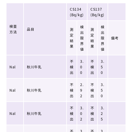
CS134
CS137
(Bq/kg)
(Bq/kg)
検査
検
検
品目
測
測
方法
出
出
定
定
限
限
備考
結
結
界
界
果
果
値
値
不
3.
不
3.
Nal
秋川牛乳
検
0
検
5
出
0
出
0
不
2.
不
3.
Nal
秋川牛乳
検
9
検
5
出
2
出
0
不
3.
不
3.
Nal
秋川牛乳
検
0
検
2
出
2
出
5
不
3.
不
3.