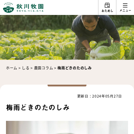
メニュー
おためし
ホーム
>
しる
>
農園コラム
>
梅雨どきのたのしみ
更新日：2024年05月27日
梅雨どきのたのしみ