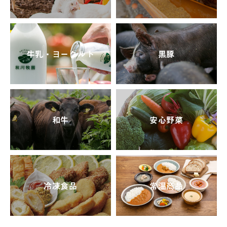
牛乳・ヨーグルト
黒豚
和牛
安心野菜
冷凍食品
常温商品