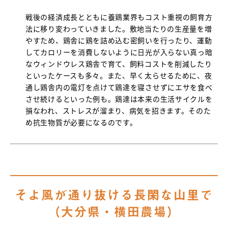
戦後の経済成長とともに養鶏業界もコスト重視の飼育方
法に移り変わっていきました。敷地当たりの生産量を増
やすため、鶏舎に鶏を詰め込む密飼いを行ったり、運動
してカロリーを消費しないように日光が入らない真っ暗
なウィンドウレス鶏舎で育て、飼料コストを削減したり
といったケースも多々。また、早く太らせるために、夜
通し鶏舎内の電灯を点けて鶏達を寝させずにエサを食べ
させ続けるといった例も。鶏達は本来の生活サイクルを
損なわれ、ストレスが溜まり、病気を招きます。そのた
め抗生物質が必要になるのです。
そよ風が通り抜ける長閑な山里で
（大分県・横田農場）