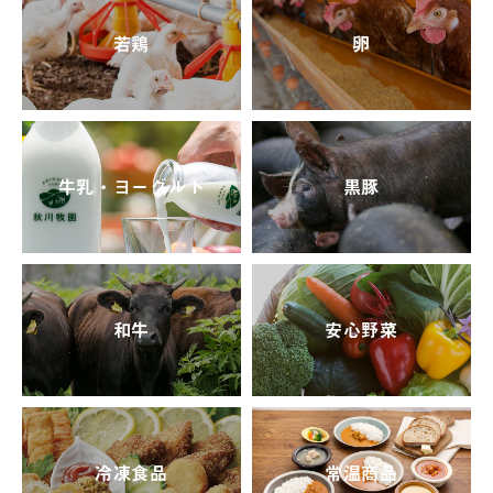
若鶏
卵
牛乳・ヨーグルト
黒豚
和牛
安心野菜
冷凍食品
常温商品