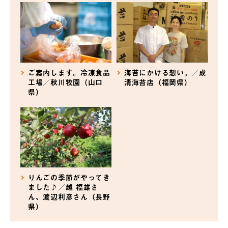
ご案内します。冷凍食品
海苔にかける想い。／成
工場／秋川牧園（山口
清海苔店（福岡県）
県）
りんごの季節がやってき
ました♪／越 福雄さ
ん、渡辺利彦さん（長野
県）