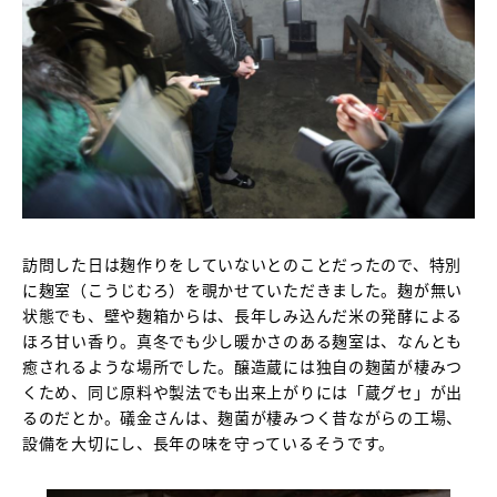
訪問した日は麹作りをしていないとのことだったので、特別
に麹室（こうじむろ）を覗かせていただきました。麹が無い
状態でも、壁や麹箱からは、長年しみ込んだ米の発酵による
ほろ甘い香り。真冬でも少し暖かさのある麹室は、なんとも
癒されるような場所でした。醸造蔵には独自の麹菌が棲みつ
くため、同じ原料や製法でも出来上がりには「蔵グセ」が出
るのだとか。礒金さんは、麹菌が棲みつく昔ながらの工場、
設備を大切にし、長年の味を守っているそうです。