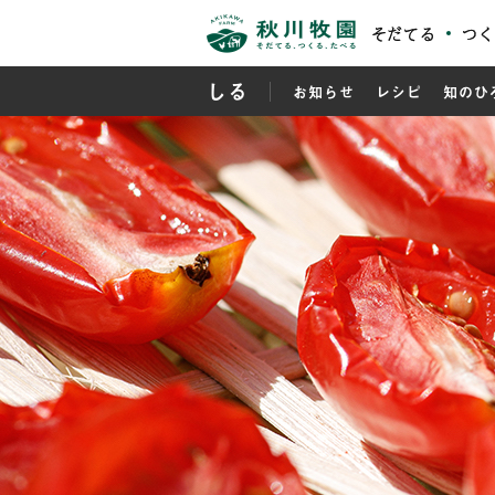
そだてる
つく
しる
お知らせ
レシピ
知のひ