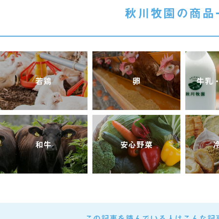
秋川牧園の商品
若鶏
卵
牛乳
和牛
安心野菜
この記事を読んでいる人は
こんな記