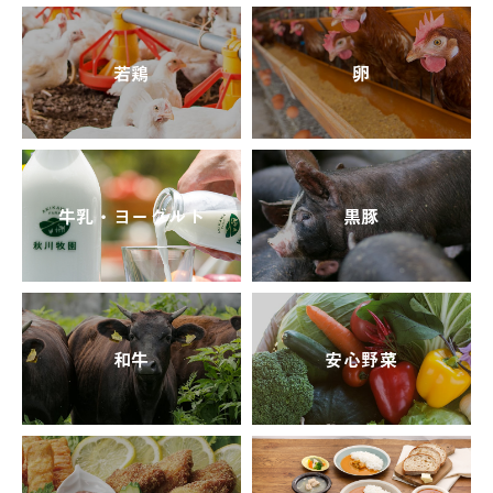
若鶏
卵
牛乳・ヨーグルト
黒豚
和牛
安心野菜