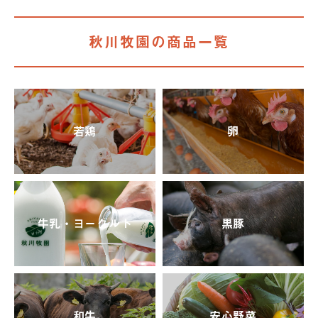
秋川牧園の商品一覧
若鶏
卵
牛乳・ヨーグルト
黒豚
和牛
安心野菜