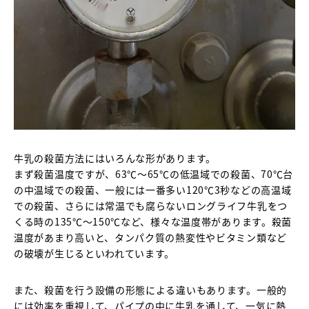
牛乳の殺菌方法にはいろんな形があります。
まず殺菌温度ですが、63℃～65℃の低温域での殺菌、70℃台
の中温域での殺菌、一般には一番多い120℃3秒などの高温域
での殺菌、さらには常温でも腐らないロングライフ牛乳をつ
くる時の135℃～150℃など、様々な温度帯があります。殺菌
温度があまり高いと、タンパク質の熱変性やビタミン類など
の破壊が生じるといわれています。
また、殺菌を行う設備の形態による違いもあります。一般的
には効率を重視して、パイプの中に牛乳を通して、一気に熱