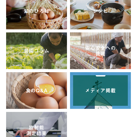
知のひろば
レシピ
安心安全への
農園コラム
挑戦
食のQ&A
メディア掲載
放射能
測定結果