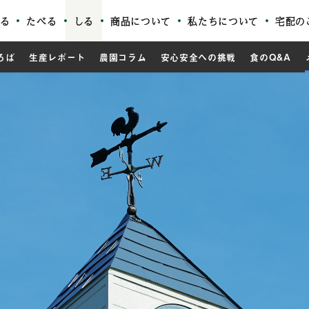
る
たべる
しる
商品について
私たちについて
宅配の
ろば
生産レポート
農園コラム
安心安全への挑戦
食のQ&A