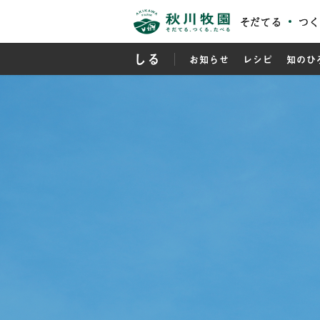
そだてる
つく
しる
お知らせ
レシピ
知のひ