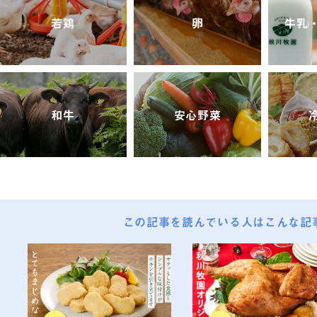
若鶏
卵
牛乳
和牛
安心野菜
この記事を読んでいる人は
こんな記