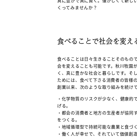
真に豊かで真に賢く。懐かしくて新し
くってみませんか？
食べることで社会を変え
食べることは日々生きることそのもの
会を変えることも可能です。秋川牧園
く、真に豊かな社会と暮らしです。そ
ためには、食べて下さる消費者の皆様
創業以来、次のような取り組みを続け
・化学物質のリスクが少なく、健康的
げる。
・都会の消費者と地方の生産者が協同
をつくる。
・地域循環型で持続可能な農業と食づ
・働く人が幸せで、それていて価値創