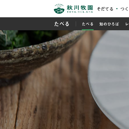
そだてる
つく
たべる
たべる
知のひろば
レ