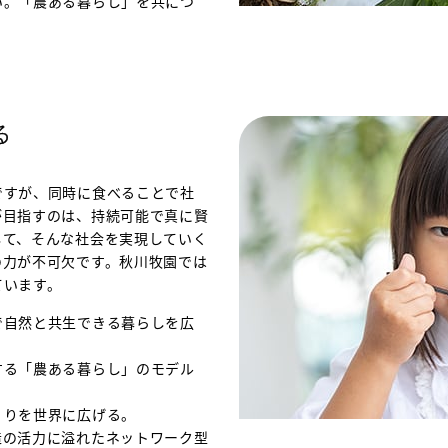
い。「農ある暮らし」を共につ
る
ですが、同時に食べることで社
が目指すのは、持続可能で真に賢
して、そんな社会を実現していく
の力が不可欠です。秋川牧園では
ています。
で自然と共生できる暮らしを広
する「農ある暮らし」のモデル
くりを世界に広げる。
造の活力に溢れたネットワーク型