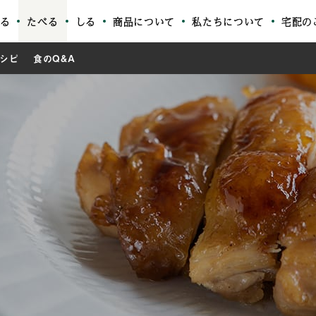
る
たべる
しる
商品について
私たちについて
宅配の
シピ
食のQ&A