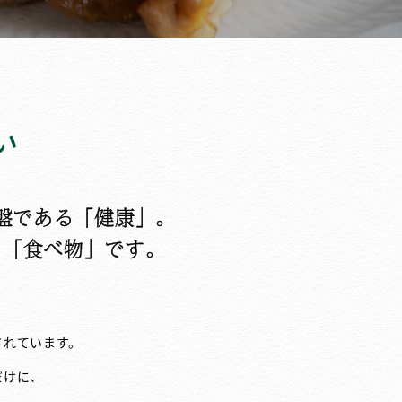
い
盤である「健康」。
る「食べ物」です。
されています。
だけに、