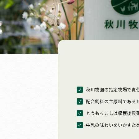
秋川牧園の指定牧場で責
配合飼料の主原料である
とうもろこしは収穫後農薬
牛乳の味わいをいかすため