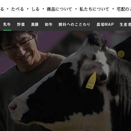
る
たべる
しる
商品について
私たちについて
宅配の
乳牛
野菜
黒豚
和牛
飼料へのこだわり
農場MAP
生産