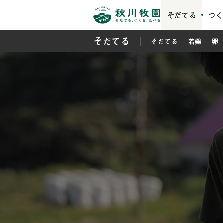
そだてる
つく
そだてる
そだてる
若鶏
卵