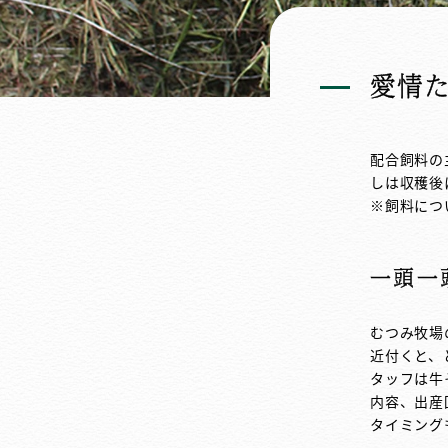
愛情
配合飼料の
しは収穫後
※飼料につ
一頭一
むつみ牧場
近付くと、
タッフは牛
内容、出産
タイミング